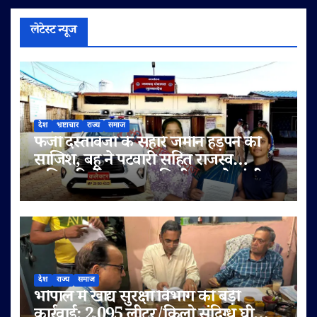
लेटेस्ट न्यूज
देश
भ्रष्टाचार
राज्य
समाज
फर्जी दस्तावेजों के सहारे जमीन हड़पने की
साजिश, बहू ने पटवारी सहित राजस्व
अधिकारियों पर लगाए मिलीभगत के गंभीर
आरोप
देश
राज्य
समाज
भोपाल में खाद्य सुरक्षा विभाग की बड़ी
कार्रवाई: 2,095 लीटर/किलो संदिग्ध घी