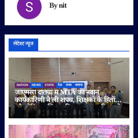
By
nit
लेटेस्ट न्यूज
NATION
NEWS
STATE
देश
राज्य
समाज
जीएमसी दतिया में MTA की नवीन
कार्यकारिणी ने ली शपथ, शिक्षकों के हितों
और मेडिकल शिक्षा की गुणवत्ता पर दिया जोर