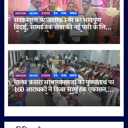
NATION
NEWS
STATE
देश
राज्य
समाज
सेवानिवृत्ति पर अशोक निम को भावपूर्ण
विदाई, सामाजिक सेवा की नई पारी के लिए
डॉ. बी.आर. अंबेडकर सम्मान से नवाजा
NATION
NEWS
STATE
देश
राज्य
समाज
मालव केसरी सौभाग्यमलजी की पुण्यतिथि पर
160 आराधकों ने किया सामूहिक एकासन,
तप-आराधना से गूंजा चतुर्विध संघ