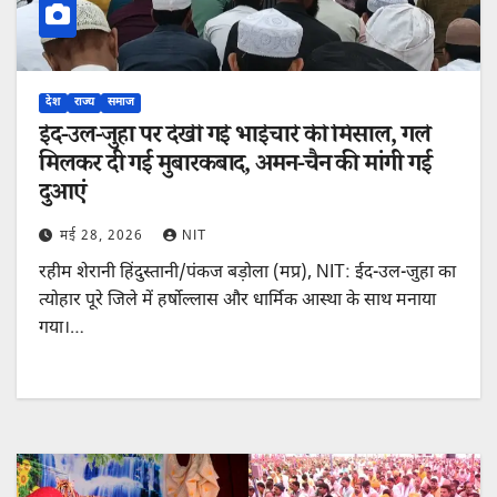
देश
राज्य
समाज
ईद-उल-जुहा पर देखी गई भाईचारे की मिसाल, गले
मिलकर दी गई मुबारकबाद, अमन-चैन की मांगी गई
दुआएं
मई 28, 2026
NIT
रहीम शेरानी हिंदुस्तानी/पंकज बड़ोला (मप्र), NIT: ईद-उल-जुहा का
त्योहार पूरे जिले में हर्षोल्लास और धार्मिक आस्था के साथ मनाया
गया।…