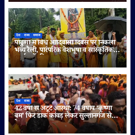
देश
राज्य
समाज
पांढुर्णा में विश्व आदिवासी दिवस पर निकली
भव्य रैली, पारंपरिक वेशभूषा व सांस्कृतिक
कार्यक्रमों की धूम
देश
राज्य
42 वर्षों से अटूट आस्था: 74 वर्षीय ‘कृष्णा
बम’ फिर डाक कांवड़ लेकर सुल्तानगंज से
देवघर रवाना