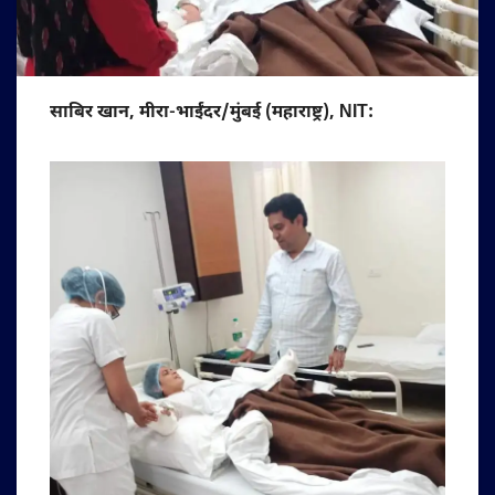
साबिर खान, मीरा-भाईंदर/मुंबई (महाराष्ट्र), NIT: