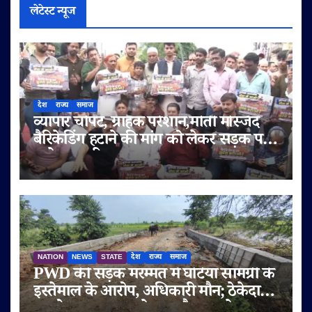
लेटेस्ट न्यूज
देश
राज्य
समाज
व्यापार चौपट, ग्राहक परेशान,मोती मस्जिद
बैरिकेडिंग हटाने की मांग को लेकर सड़क पर
उतरे व्यापारी
NATION
NEWS
STATE
देश
राज्य
समाज
PWD की सड़क मरम्मत में घटिया सामग्री के
इस्तेमाल के आरोप, अधिकारी मौन; ठेकेदार
पर दोबारा गुणवत्ता से समझौता करने का