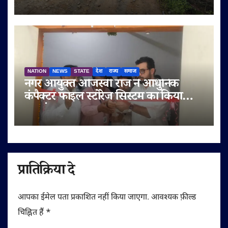
आरोप
NATION
NEWS
STATE
देश
राज्य
समाज
नगर आयुक्त ओजस्वी राज ने आधुनिक
कंपैक्टर फाइल स्टोरेज सिस्टम का किया
शुभारंभ
प्रातिक्रिया दे
आपका ईमेल पता प्रकाशित नहीं किया जाएगा.
आवश्यक फ़ील्ड
चिह्नित हैं
*