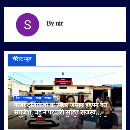
By
nit
लेटेस्ट न्यूज
देश
भ्रष्टाचार
राज्य
समाज
फर्जी दस्तावेजों के सहारे जमीन हड़पने की
साजिश, बहू ने पटवारी सहित राजस्व
अधिकारियों पर लगाए मिलीभगत के गंभीर
आरोप