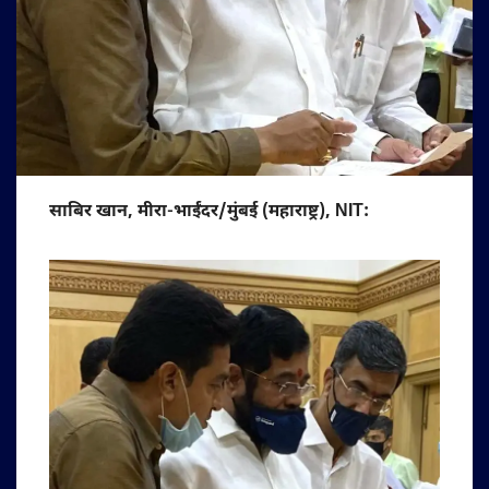
साबिर खान, मीरा-भाईंदर/मुंबई (महाराष्ट्र), NIT: