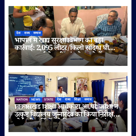
देश
राज्य
समाज
भोपाल में खाद्य सुरक्षा विभाग की बड़ी
कार्रवाई: 2,095 लीटर/किलो संदिग्ध घी
जब्त, सप्लाई चेन भी जांच के दायरे में
NATION
NEWS
STATE
देश
राज्य
शिक्षा
समाज
विकासखंड शिक्षा अधिकारी ओ.पी. जोशी ने
उत्कृष्ट विद्यालय जुन्नारदेव का किया निरीक्षण,
बोर्ड परीक्षार्थियों को दिए सफलता के मंत्र