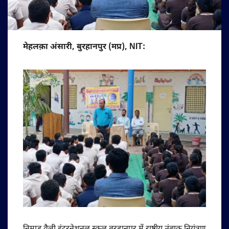
मेहलक़ा अंसारी, बुरहानपुर (मप्र), NIT: