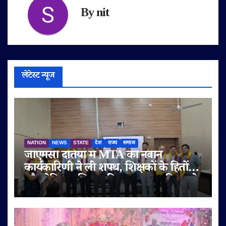
By
nit
लेटेस्ट न्यूज
NATION
NEWS
STATE
देश
राज्य
समाज
जीएमसी दतिया में MTA की नवीन
कार्यकारिणी ने ली शपथ, शिक्षकों के हितों
और मेडिकल शिक्षा की गुणवत्ता पर दिया जोर