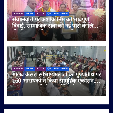
NATION
NEWS
STATE
देश
राज्य
समाज
सेवानिवृत्ति पर अशोक निम को भावपूर्ण
विदाई, सामाजिक सेवा की नई पारी के लिए
डॉ. बी.आर. अंबेडकर सम्मान से नवाजा
NATION
NEWS
STATE
देश
राज्य
समाज
मालव केसरी सौभाग्यमलजी की पुण्यतिथि पर
160 आराधकों ने किया सामूहिक एकासन,
तप-आराधना से गूंजा चतुर्विध संघ