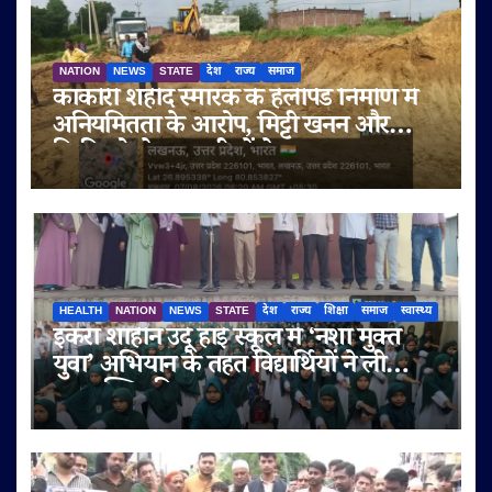
NATION
NEWS
STATE
देश
राज्य
समाज
काकोरी शहीद स्मारक के हेलीपैड निर्माण में
अनियमितता के आरोप, मिट्टी खनन और
बिक्री को लेकर ग्रामीणों ने उठाए सवाल
HEALTH
NATION
NEWS
STATE
देश
राज्य
शिक्षा
समाज
स्वास्थ्य
इकरा शाहीन उर्दू हाई स्कूल में ‘नशा मुक्त
युवा’ अभियान के तहत विद्यार्थियों ने ली
नशामुक्ति की शपथ