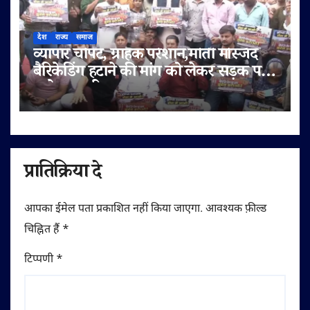
देश
राज्य
समाज
व्यापार चौपट, ग्राहक परेशान,मोती मस्जिद
बैरिकेडिंग हटाने की मांग को लेकर सड़क पर
उतरे व्यापारी
प्रातिक्रिया दे
आपका ईमेल पता प्रकाशित नहीं किया जाएगा.
आवश्यक फ़ील्ड
चिह्नित हैं
*
टिप्पणी
*