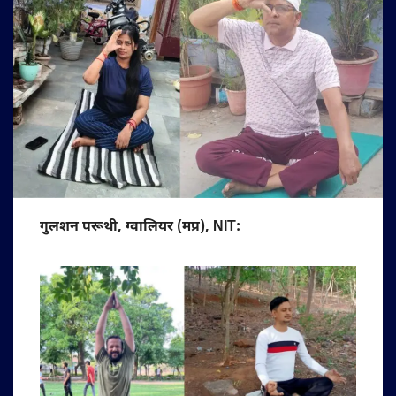
गुलशन परूथी, ग्वालियर (मप्र), NIT: