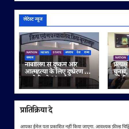
लेटेस्ट न्यूज
NATION
NEWS
STATE
अपराध
देश
राज्य
समाज
NATION
नाबालिग से दुष्कर्म और
प्रत्यक
आत्महत्या के लिए दुष्प्रेरण के
चुनाव,
आरोपी को 20 वर्ष का सश्रम
करेगी
कारावास, बुरहानपुर पुलिस की
अमलि
प्रभावी विवेचना से मिली सजा
प्रातिक्रिया दे
आपका ईमेल पता प्रकाशित नहीं किया जाएगा.
आवश्यक फ़ील्ड चिह्न