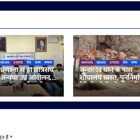
NEWS
STATE
देश
राज्य
समाज
NATION
NEWS
STATE
देश
राज्य
्ष प्रणाली से हों छात्रसंघ
जुन्नारदेव थाने के पास
 अन्यथा उग्र आंदोलन
शौचालय ध्वस्त, पुनर्निर्मा
 एनएसयूआई: नरवेश
देरी से लोगों को परेशानी;
यार
व्यापारियों ने नगर पालिक
लगाई गुहार
ित हैं
*