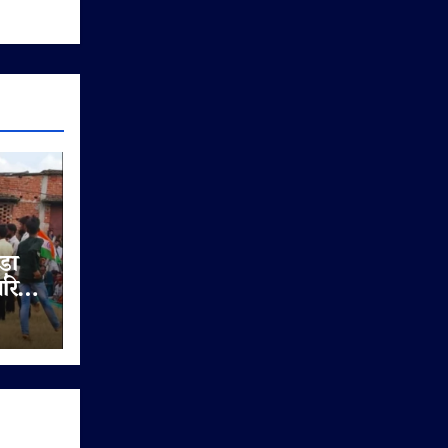
ड़ा
परिक