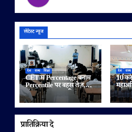
लेटेस्ट न्यूज
देश
राज्य
शिक्षा
देश
राज्य
CET में Percentage बनाम
10 करोड
Percentile पर बहस तेज़,
महाअभि
अंतर समझना ज़रूरी
भव्य श
प्रातिक्रिया दे