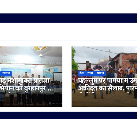
समाज
देश
राज्य
समाज
़ नशामुक्ति प्रतिज्ञा
चेहल्लुम पर पगिया में उम
यान का बुरहानपुर में
अकीदत का सैलाब, पारं
ुभारंभ
खेलों ने बढ़ाया आकर्षण