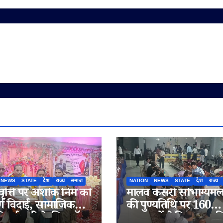
NEWS
STATE
देश
राज्य
समाज
NATION
NEWS
STATE
देश
राज्य
वृत्ति पर अशोक निम को
मालव केसरी सौभाग्यम
्ण विदाई, सामाजिक
की पुण्यतिथि पर 160
ी नई पारी के लिए डॉ.
आराधकों ने किया सामू