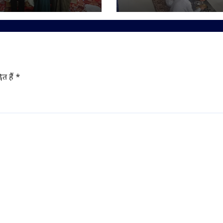
 अंबेडकर सम्मान से
एकासन, तप-आराधना से 
चतुर्विध संघ
ित हैं
*