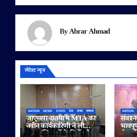
By
Abrar Ahmad
लेटेस्ट न्यूज
NATION
NEWS
STATE
देश
राज्य
समाज
NATION
जीएमसी दतिया में MTA की
सेवानि
नवीन कार्यकारिणी ने ली
भावपूर
शपथ, शिक्षकों के हितों और
सेवा क