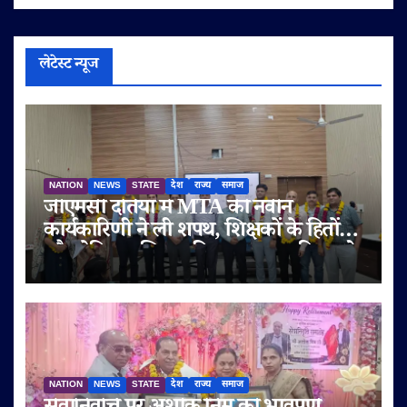
लेटेस्ट न्यूज
NATION
NEWS
STATE
देश
राज्य
समाज
जीएमसी दतिया में MTA की नवीन
कार्यकारिणी ने ली शपथ, शिक्षकों के हितों
और मेडिकल शिक्षा की गुणवत्ता पर दिया जोर
NATION
NEWS
STATE
देश
राज्य
समाज