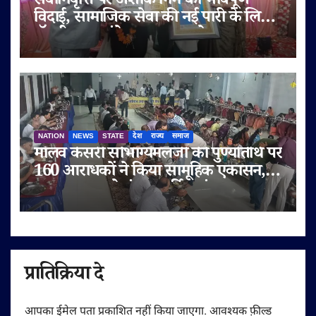
सेवानिवृत्ति पर अशोक निम को भावपूर्ण
विदाई, सामाजिक सेवा की नई पारी के लिए
डॉ. बी.आर. अंबेडकर सम्मान से नवाजा
NATION
NEWS
STATE
देश
राज्य
समाज
मालव केसरी सौभाग्यमलजी की पुण्यतिथि पर
160 आराधकों ने किया सामूहिक एकासन,
तप-आराधना से गूंजा चतुर्विध संघ
प्रातिक्रिया दे
आपका ईमेल पता प्रकाशित नहीं किया जाएगा.
आवश्यक फ़ील्ड