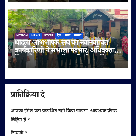
NATION
NEWS
STATE
देश
राज्य
समाज
थांदला अभिभाषक संघ की नवनिर्वाचित
कार्यकारिणी ने संभाला पदभार, अधिवक्ता
हित और पक्षकार सुविधाओं को प्राथमिकता
प्रातिक्रिया दे
आपका ईमेल पता प्रकाशित नहीं किया जाएगा.
आवश्यक फ़ील्ड
चिह्नित हैं
*
टिप्पणी
*