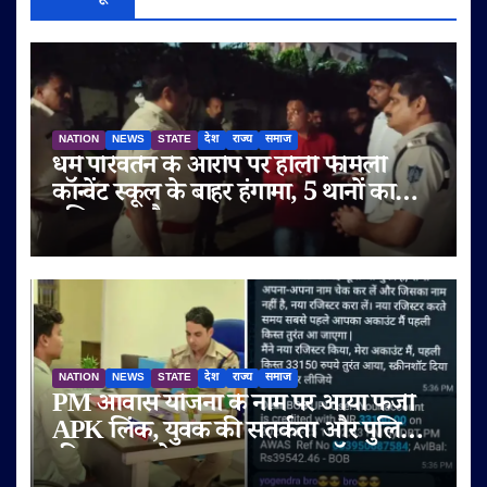
NATION
NEWS
STATE
देश
राज्य
समाज
धर्म परिवर्तन के आरोप पर होली फैमिली
कॉन्वेंट स्कूल के बाहर हंगामा, 5 थानों का
पुलिस बल तैनात
NATION
NEWS
STATE
देश
राज्य
समाज
PM आवास योजना के नाम पर आया फर्जी
APK लिंक, युवक की सतर्कता और पुलिस
की तत्परता से टला बड़ा साइबर फ्रॉड