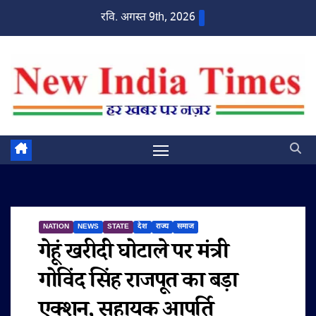
Skip
रवि. अगस्त 9th, 2026
to
content
NATION
NEWS
STATE
देश
राज्य
समाज
गेहूं खरीदी घोटाले पर मंत्री
गोविंद सिंह राजपूत का बड़ा
एक्शन, सहायक आपूर्ति