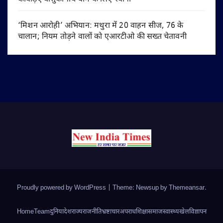
‘मिशन आरोही’ अभियान: मथुरा में 20 वाहन सीज, 76 के
चालान; नियम तोड़ने वालों को एआरटीओ की सख्त चेतावनी
Proudly powered by WordPress
|
Theme: Newsup by
Themeansar
.
Home
Team
दुनिया
देश
राज्य
राजनीति
भ्रष्टाचार
अपराध
शिक्षा
समाज
स्वास्थ्य
खेल
विज्ञापन