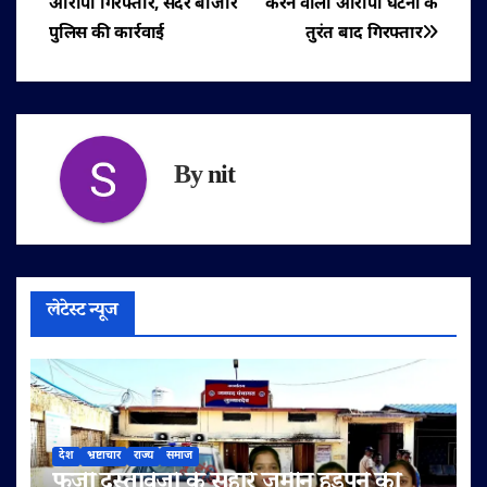
आरोपी गिरफ्तार, सदर बाजार
करने वाला आरोपी घटना के
पुलिस की कार्रवाई
तुरंत बाद गिरफ्तार
By
nit
लेटेस्ट न्यूज
देश
भ्रष्टाचार
राज्य
समाज
फर्जी दस्तावेजों के सहारे जमीन हड़पने की