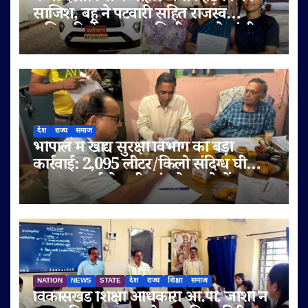
साजिश, बहू ने पटवारी सहित राजस्व
अधिकारियों पर लगाए मिलीभगत के गंभीर
आरोप
देश
राज्य
समाज
भोपाल में खाद्य सुरक्षा विभाग की बड़ी
कार्रवाई: 2,095 लीटर/किलो संदिग्ध घी
जब्त, सप्लाई चेन भी जांच के दायरे में
NATION
NEWS
STATE
देश
राज्य
शिक्षा
समाज
विकासखंड शिक्षा अधिकारी ओ.पी. जोशी ने