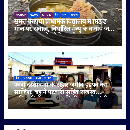
NATION
NEWS
STATE
देश
राज्य
समाज
सेमरी-कपिया प्राथमिक विद्यालय में मिड-डे
मील पर सवाल, निर्धारित मेन्यू के बजाय जला
चावल-दाल परोसने के आरोप
देश
भ्रष्टाचार
राज्य
समाज
फर्जी दस्तावेजों के सहारे जमीन हड़पने की
साजिश, बहू ने पटवारी सहित राजस्व
अधिकारियों पर लगाए मिलीभगत के गंभीर
आरोप