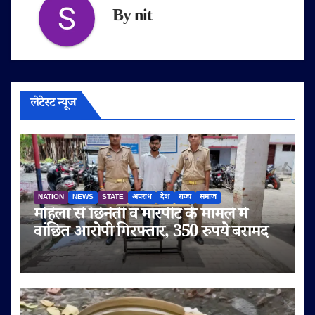
By
nit
लेटेस्ट न्यूज
NATION
NEWS
STATE
अपराध
देश
राज्य
समाज
महिला से छिनैती व मारपीट के मामले में
वांछित आरोपी गिरफ्तार, 350 रुपये बरामद