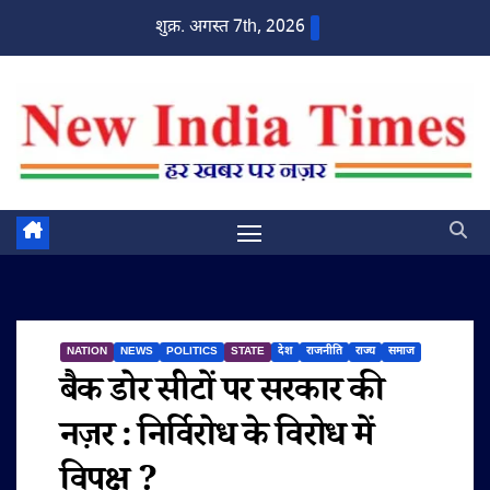
Skip
शुक्र. अगस्त 7th, 2026
to
content
NATION
NEWS
POLITICS
STATE
देश
राजनीति
राज्य
समाज
बैक डोर सीटों पर सरकार की
नज़र : निर्विरोध के विरोध में
विपक्ष ?