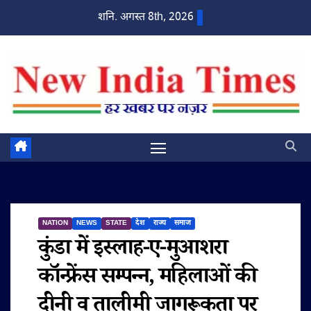
Skip
शनि. अगस्त 8th, 2026
to
content
NATION
NEWS
STATE
देश
राज्य
समाज
कुंडा में इस्लाह-ए-मुआशरा
कॉन्फ्रेंस सम्पन्न, महिलाओं की
दीनी व तालीमी जागरूकता पर