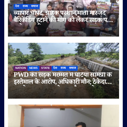
देश
राज्य
समाज
व्यापार चौपट, ग्राहक परेशान,मोती मस्जिद
बैरिकेडिंग हटाने की मांग को लेकर सड़क पर
उतरे व्यापारी
NATION
NEWS
STATE
देश
राज्य
समाज
PWD की सड़क मरम्मत में घटिया सामग्री के
इस्तेमाल के आरोप, अधिकारी मौन; ठेकेदार
पर दोबारा गुणवत्ता से समझौता करने का
आरोप