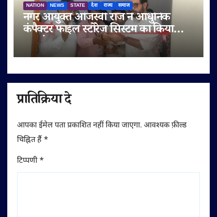
NATION
NEWS
STATE
देश
राज्य
समाज
नगर आयुक्त ओजस्वी राज ने आधुनिक
कंपैक्टर फाइल स्टोरेज सिस्टम का किया
शुभारंभ
प्रातिक्रिया दे
आपका ईमेल पता प्रकाशित नहीं किया जाएगा.
आवश्यक फ़ील्ड
चिह्नित हैं
*
टिप्पणी
*