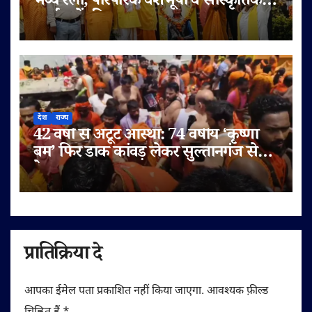
भव्य रैली, पारंपरिक वेशभूषा व सांस्कृतिक
कार्यक्रमों की धूम
देश
राज्य
42 वर्षों से अटूट आस्था: 74 वर्षीय ‘कृष्णा
बम’ फिर डाक कांवड़ लेकर सुल्तानगंज से
देवघर रवाना
प्रातिक्रिया दे
आपका ईमेल पता प्रकाशित नहीं किया जाएगा.
आवश्यक फ़ील्ड