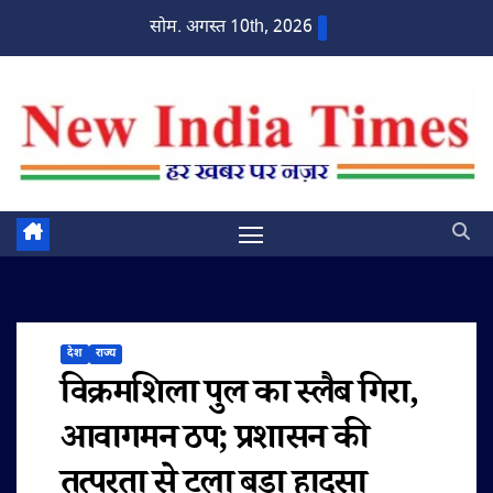
Skip
सोम. अगस्त 10th, 2026
to
content
देश
राज्य
विक्रमशिला पुल का स्लैब गिरा,
आवागमन ठप; प्रशासन की
तत्परता से टला बड़ा हादसा