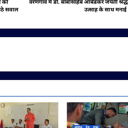
ों को
वरणगांव में डॉ. बाबासाहेब आंबेडकर जयंती श्रद
 उठे सवाल
उत्साह के साथ मनाई
अपराध
देश
राज्य