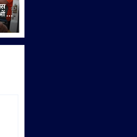
ेंस
ुओं को