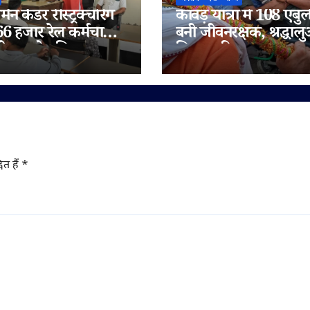
मैन कैडर रीस्ट्रक्चरिंग
कांवड़ यात्रा में 108 एंबुल
66 हजार रेल कर्मचारियों
बनी जीवनरक्षक, श्रद्धाल
ेगा पदोन्नति का लाभ
मिला त्वरित उपचार
ित हैं
*