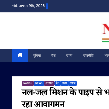
Skip
रवि. अगस्त 9th, 2026
to
content
दुनिया
देश
राज्य
राजनीति
भ्र
NATION
NEWS
STATE
देश
राज्य
समाज
नल-जल मिशन के पाइप से भरा ट
रहा आवागमन