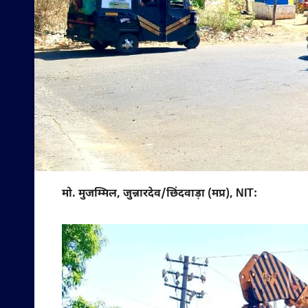
मो. मुजम्मिल, जुन्नारदेव/छिंदवाड़ा (मप्र), NIT: