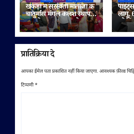
खेकड़ा में सरस्वती माताजी के
पॉइंट्स
चातुर्मास मंगल कलश स्थापना
लागू, 
समारोह का भव्य आयोजन
को मिल
प्रातिक्रिया दे
आपका ईमेल पता प्रकाशित नहीं किया जाएगा.
आवश्यक फ़ील्ड चिह्न
टिप्पणी
*