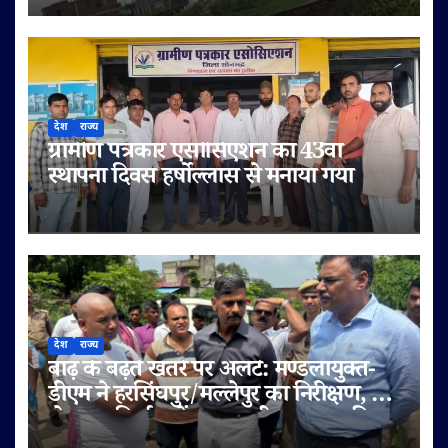
प्लॉटिंग का भी दावा
देश
राज्य
ग्रामीण पत्रकार एसोसिएशन का 43वां
स्थापना दिवस हर्षोल्लास से मनाया गया
देश
राज्य
बाढ़ के बढ़ते खतरे पर अलर्ट: मण्डलायुक्त-
डीएम ने हरसिंघपुर/मल्लेपुर का निरीक्षण, 6
लेन पुल निर्माण में लापरवाही पर FIR की
चेतावनी