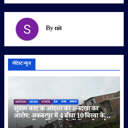
By
nit
लेटेस्ट न्यूज
NATION
NEWS
STATE
देश
राज्य
समाज
सुप्रीम कोर्ट के आदेशों की अनदेखी का
आरोप: अकबरपुर में 4 बीघा 10 बिस्वा के
तालाब की जमीन अभिलेखों में बदली, अवैध