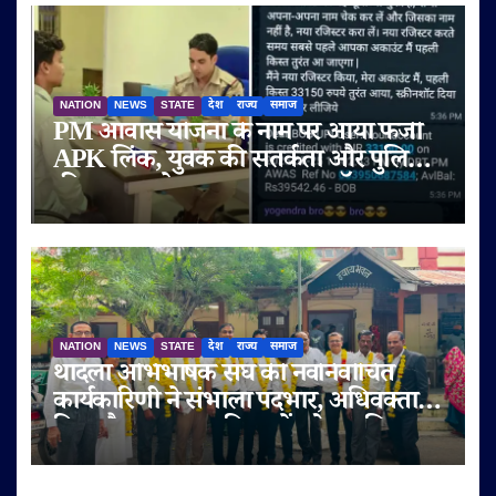
NATION
NEWS
STATE
देश
राज्य
समाज
PM आवास योजना के नाम पर आया फर्जी
APK लिंक, युवक की सतर्कता और पुलिस
की तत्परता से टला बड़ा साइबर फ्रॉड
NATION
NEWS
STATE
देश
राज्य
समाज
थांदला अभिभाषक संघ की नवनिर्वाचित
कार्यकारिणी ने संभाला पदभार, अधिवक्ता
हित और पक्षकार सुविधाओं को प्राथमिकता