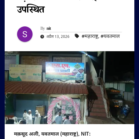
उपस्थित
By
nit
#महाराष्ट्र
,
#यवतमाल
अप्रैल 13, 2026
मक़सूद अली, यवतमाल (महाराष्ट्र), NIT: