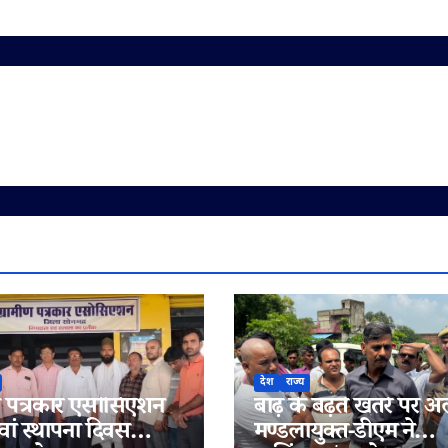
देश
राज्य
ीण पत्रकार एसोसिएशन
बाढ़ के बढ़ते खतरे पर अल
ां स्थापना दिवस
मण्डलायुक्त-डीएम ने