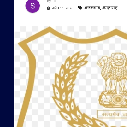
By
nit
#जलगांव
,
#महाराष्ट्र
अप्रैल 11, 2026