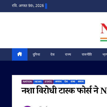
Skip
रवि. अगस्त 9th, 2026
to
content
दुनिया
देश
राज्य
राजनीति
भ्र
NATION
NEWS
STATE
अपराध
देश
राज्य
समाज
नशा विरोधी टास्क फोर्स ने