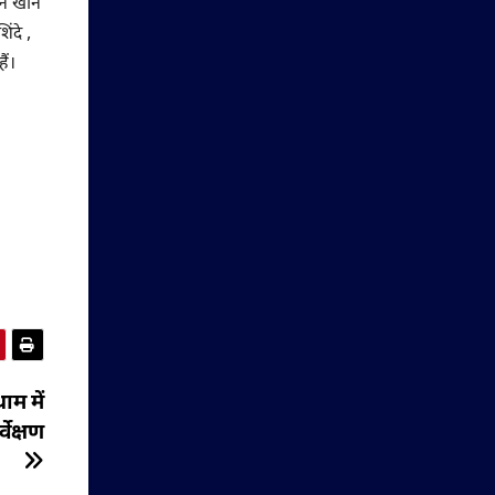
हान खान
ंदे ,
ैं।
ाम में
वेक्षण