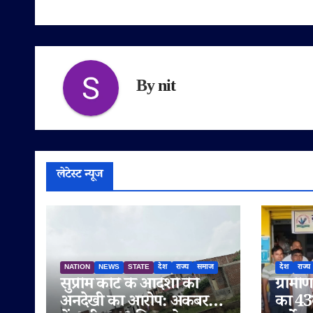
By
nit
लेटेस्ट न्यूज
NATION
NEWS
STATE
देश
राज्य
समाज
देश
राज्य
सुप्रीम कोर्ट के आदेशों की
ग्राम
अनदेखी का आरोप: अकबरपुर
का 43व