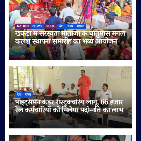
NATION
NEWS
STATE
देश
राज्य
समाज
खेकड़ा में सरस्वती माताजी के चातुर्मास मंगल
कलश स्थापना समारोह का भव्य आयोजन
देश
राज्य
पॉइंट्समैन कैडर रीस्ट्रक्चरिंग लागू, 66 हजार
रेल कर्मचारियों को मिलेगा पदोन्नति का लाभ