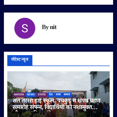
By
nit
लेटेस्ट न्यूज
NATION
NEWS
STATE
देश
राज्य
समाज
संत तेरेसा हाई स्कूल, पंचकुई में शपथ ग्रहण
समारोह संपन्न, विद्यार्थियों को नशामुक्त
जीवन का दिया संदेश