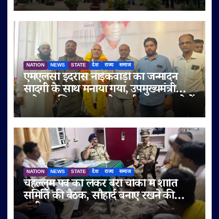
NATION
NEWS
STATE
देश
राज्य
समाज
एमएलसी इदरीस नाईकवाड़ी का जन्मदिन
सादगी के साथ मनाया गया, उपमुख्यमंत्री
सुनेत्रा अजित पवार समेत कई गणमान्य लोगों
ने दी शुभकामनाएं
NATION
NEWS
STATE
देश
राज्य
समाज
चेहल्लुम पर्व को लेकर बेरी चौकी में शांति
समिति की बैठक, सौहार्द बनाए रखने की
अपील