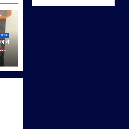
समाज
ज ने