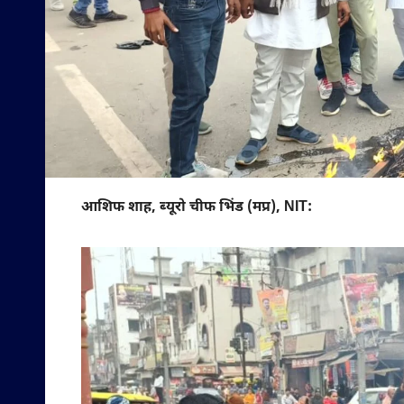
आशिफ शाह, ब्यूरो चीफ भिंड (मप्र), NIT: