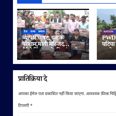
देश
राज्य
समाज
NATION
व्यापार चौपट, ग्राहक
PWD क
परेशान,मोती मस्जिद
घटिया 
बैरिकेडिंग हटाने की मांग को
आरोप,
लेकर सड़क पर उतरे व्यापारी
पर दोब
समझौत
प्रातिक्रिया दे
आपका ईमेल पता प्रकाशित नहीं किया जाएगा.
आवश्यक फ़ील्ड चिह्न
टिप्पणी
*