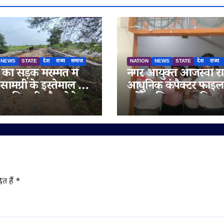
NEWS
STATE
देश
राज्य
समाज
NATION
NEWS
STATE
देश
राज्य
ी सड़क मरम्मत में
नगर आयुक्त ओजस्वी रा
सामग्री के इस्तेमाल के
आधुनिक कंपैक्टर फाइल
 अधिकारी मौन; ठेकेदार
स्टोरेज सिस्टम का किया
ारा गुणवत्ता से
शुभारंभ
ा करने का आरोप
ित हैं
*