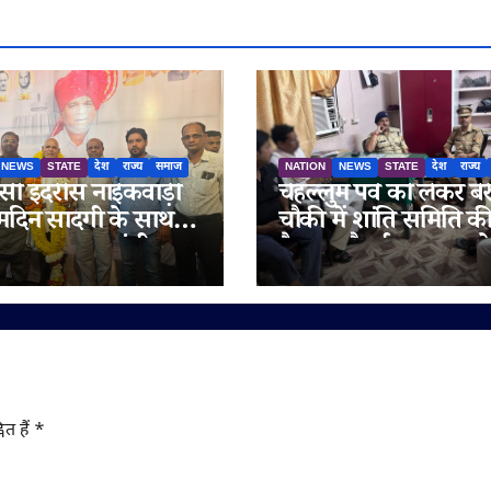
NEWS
STATE
देश
राज्य
समाज
NATION
NEWS
STATE
देश
राज्य
ी इदरीस नाईकवाड़ी
चेहल्लुम पर्व को लेकर बेर
्मदिन सादगी के साथ
चौकी में शांति समिति क
गया, उपमुख्यमंत्री
बैठक, सौहार्द बनाए रखन
रा अजित पवार समेत कई
अपील
य लोगों ने दी
मनाएं
ित हैं
*