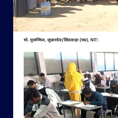
मो. मुजम्मिल, जुन्नारदेव/छिंदवाड़ा (मप्र), NIT: