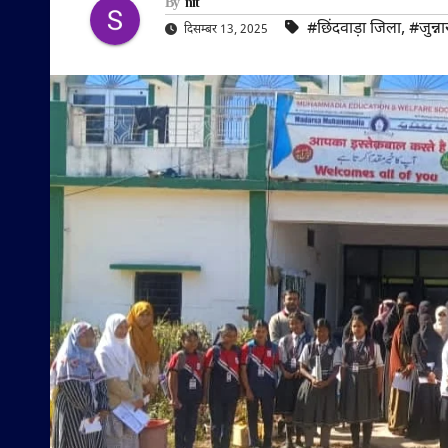
By
nit
#छिंदवाड़ा जिला
,
#जुन्ना
दिसम्बर 13, 2025