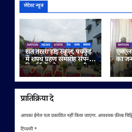
लेटेस्ट न्यूज
NATION
NEWS
STATE
देश
राज्य
समाज
NATION
संत तेरेसा हाई स्कूल, पंचकुई
एमएलस
में शपथ ग्रहण समारोह संपन्न,
का जन
विद्यार्थियों को नशामुक्त जीवन
मनाया 
का दिया संदेश
सुनेत्
गणमान्
शुभका
प्रातिक्रिया दे
आपका ईमेल पता प्रकाशित नहीं किया जाएगा.
आवश्यक फ़ील्ड चिह्न
टिप्पणी
*