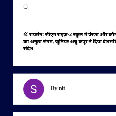
Loading…
पोस्ट
रायसेन: सीएम राइज़-2 स्कूल में प्रेरणा और क
का अनूठा संगम, जूनियर अन्नू कपूर ने दिया देशभक
नेविगेशन
संदेश
By
nit