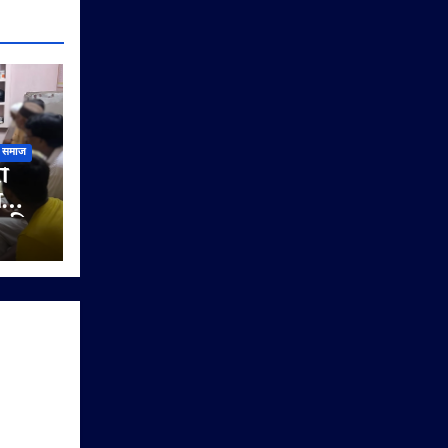
समाज
ी
ी
े की