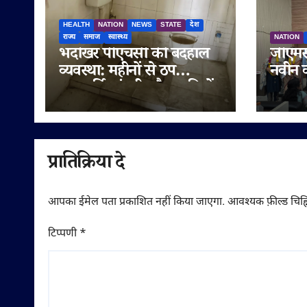
HEALTH
NATION
NEWS
STATE
देश
राज्य
समाज
स्वास्थ्य
NATION
भदोखर पीएचसी की बदहाल
जीएमस
व्यवस्था: महीनों से ठप
नवीन क
जलापूर्ति, गंदगी और झाड़ियों
शपथ, श
से मरीज परेशान
मेडिकल
दिया ज
प्रातिक्रिया दे
आपका ईमेल पता प्रकाशित नहीं किया जाएगा.
आवश्यक फ़ील्ड चिह्न
टिप्पणी
*