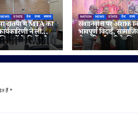
NEWS
STATE
देश
राज्य
समाज
NATION
NEWS
STATE
देश
राज्य
ी दतिया में MTA की
सेवानिवृत्ति पर अशोक न
ार्यकारिणी ने ली
भावपूर्ण विदाई, सामाज
िक्षकों के हितों और
सेवा की नई पारी के लिए
 शिक्षा की गुणवत्ता पर
बी.आर. अंबेडकर सम्मान
ोर
नवाजा
ित हैं
*