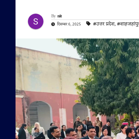
By
nit
#उत्तर प्रदेश
,
#शाहजहांपु
दिसम्बर 6, 2025