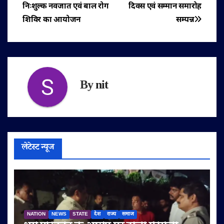
नेविगेशन
निःशुल्क नवजात एवं बाल रोग
दिवस एवं सम्मान समारोह
शिविर का आयोजन
सम्पन्न
By
nit
लेटेस्ट न्यूज
NATION
NEWS
STATE
देश
राज्य
समाज