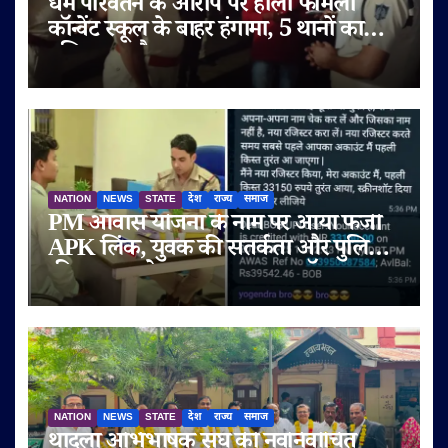
धर्म परिवर्तन के आरोप पर होली फैमिली
कॉन्वेंट स्कूल के बाहर हंगामा, 5 थानों का
पुलिस बल तैनात
NATION
NEWS
STATE
देश
राज्य
समाज
PM आवास योजना के नाम पर आया फर्जी
APK लिंक, युवक की सतर्कता और पुलिस
की तत्परता से टला बड़ा साइबर फ्रॉड
NATION
NEWS
STATE
देश
राज्य
समाज
थांदला अभिभाषक संघ की नवनिर्वाचित