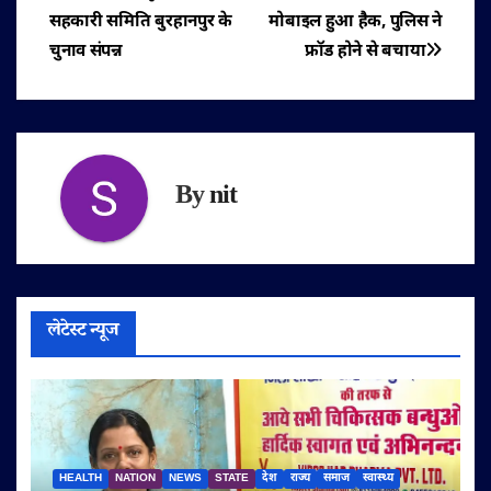
सहकारी समिति बुरहानपुर के
मोबाइल हुआ हैक, पुलिस ने
नेविगेशन
चुनाव संपन्न
फ्रॉड होने से बचाया
By
nit
लेटेस्ट न्यूज
HEALTH
NATION
NEWS
STATE
देश
राज्य
समाज
स्वास्थ्य