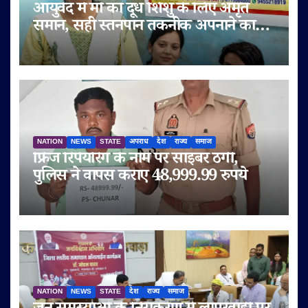
आयुर्वेद में माँ का दूध शिशु के लिए अमृत
समान, सही स्तनपान तकनीक अपनाने का
आह्वान
NATION
NEWS
STATE
अपराध
देश
राज्य
समाज
फ्रिज रिपेयरिंग के नाम पर साइबर ठगी,
पुलिस ने वापस कराए 48,999.99 रुपये
NATION
NEWS
STATE
देश
राज्य
समाज