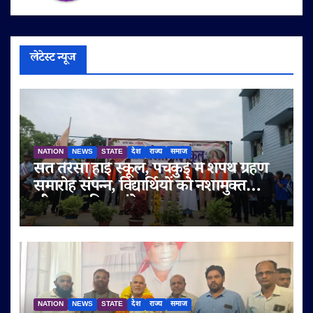
लेटेस्ट न्यूज
NATION
NEWS
STATE
देश
राज्य
समाज
संत तेरेसा हाई स्कूल, पंचकुई में शपथ ग्रहण
समारोह संपन्न, विद्यार्थियों को नशामुक्त
जीवन का दिया संदेश
NATION
NEWS
STATE
देश
राज्य
समाज