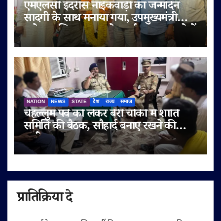
एमएलसी इदरीस नाईकवाड़ी का जन्मदिन
सादगी के साथ मनाया गया, उपमुख्यमंत्री
सुनेत्रा अजित पवार समेत कई गणमान्य लोगों
ने दी शुभकामनाएं
NATION
NEWS
STATE
देश
राज्य
समाज
चेहल्लुम पर्व को लेकर बेरी चौकी में शांति
समिति की बैठक, सौहार्द बनाए रखने की
अपील
प्रातिक्रिया दे