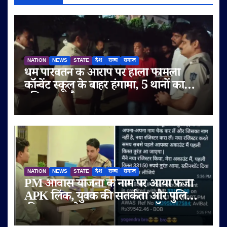
NATION
NEWS
STATE
देश
राज्य
समाज
धर्म परिवर्तन के आरोप पर होली फैमिली
कॉन्वेंट स्कूल के बाहर हंगामा, 5 थानों का
पुलिस बल तैनात
NATION
NEWS
STATE
देश
राज्य
समाज
PM आवास योजना के नाम पर आया फर्जी
APK लिंक, युवक की सतर्कता और पुलिस
की तत्परता से टला बड़ा साइबर फ्रॉड