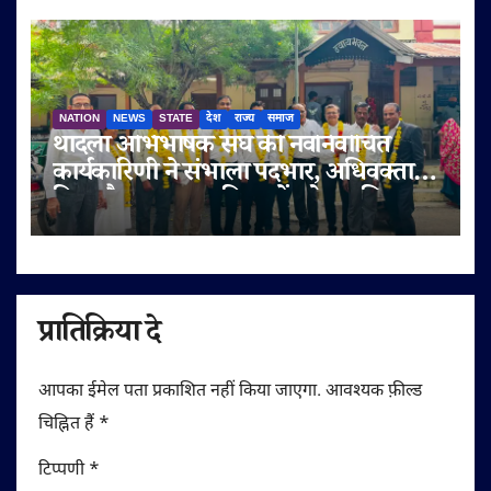
NATION
NEWS
STATE
देश
राज्य
समाज
थांदला अभिभाषक संघ की नवनिर्वाचित
कार्यकारिणी ने संभाला पदभार, अधिवक्ता
हित और पक्षकार सुविधाओं को प्राथमिकता
प्रातिक्रिया दे
आपका ईमेल पता प्रकाशित नहीं किया जाएगा.
आवश्यक फ़ील्ड
चिह्नित हैं
*
टिप्पणी
*