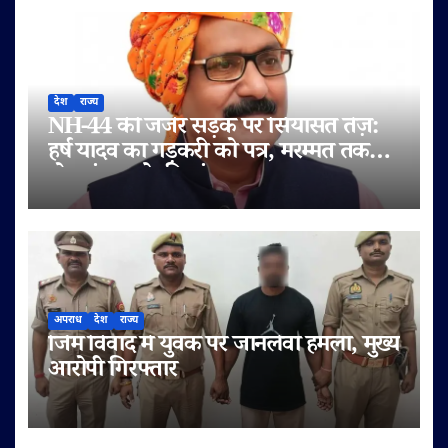
देश
राज्य
NH-44 की जर्जर सड़क पर सियासत तेज़:
हर्ष यादव का गड़करी को पत्र, मरम्मत तक
टोल बंद करने की मांग
अपराध
देश
राज्य
जिम विवाद में युवक पर जानलेवा हमला, मुख्य
आरोपी गिरफ्तार