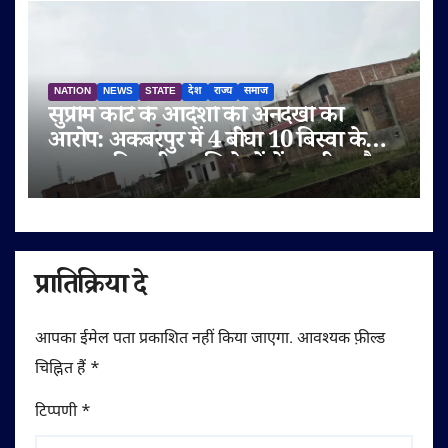
NATION
NEWS
STATE
देश
राज्य
समाज
सुप्रीम कोर्ट के आदेशों की अनदेखी का
आरोप: अकबरपुर में 4 बीघा 10 बिस्वा के
तालाब की जमीन अभिलेखों में बदली, अवैध
प्लॉटिंग का भी दावा
प्रातिक्रिया दे
आपका ईमेल पता प्रकाशित नहीं किया जाएगा.
आवश्यक फ़ील्ड
चिह्नित हैं
*
टिप्पणी
*