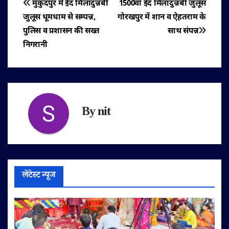
पोस्ट
मुकुंदपुर में ईद मिलादुन्नबी
1500वाँ ईद मिलादुन्नबी जुलूस
जुलूस धूमधाम से सम्पन्न,
गोरखपुर में शान व ऐहतराम के
नेविगेशन
पुलिस व प्रशासन की सख्त
साथ संपन्न
निगरानी
By
nit
लेटेस्ट न्यूज