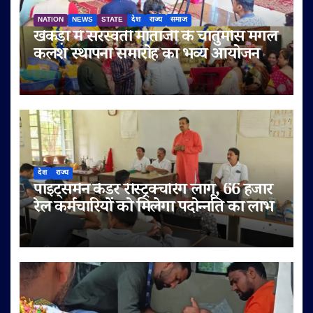
NATION
NEWS
STATE
देश
राज्य
समाज
खेकड़ा में सरस्वती माताजी के चातुर्मास मंगल
कलश स्थापना समारोह का भव्य आयोजन
देश
राज्य
पॉइंट्समैन कैडर रीस्ट्रक्चरिंग लागू, 66 हजार
रेल कर्मचारियों को मिलेगा पदोन्नति का लाभ