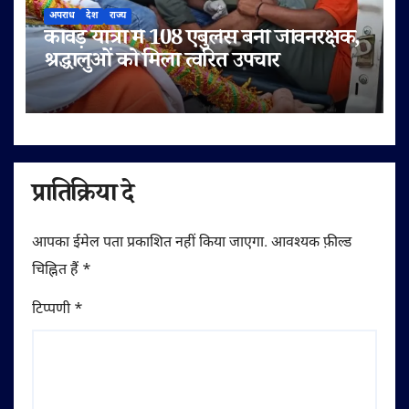
अपराध
देश
राज्य
कांवड़ यात्रा में 108 एंबुलेंस बनी जीवनरक्षक,
श्रद्धालुओं को मिला त्वरित उपचार
प्रातिक्रिया दे
आपका ईमेल पता प्रकाशित नहीं किया जाएगा.
आवश्यक फ़ील्ड
चिह्नित हैं
*
टिप्पणी
*