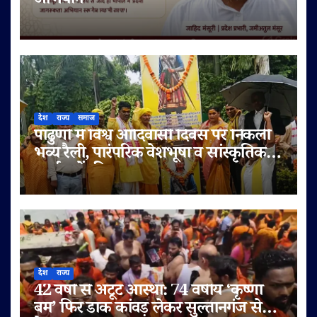
अभियान
देश
राज्य
समाज
पांढुर्णा में विश्व आदिवासी दिवस पर निकली
भव्य रैली, पारंपरिक वेशभूषा व सांस्कृतिक
कार्यक्रमों की धूम
देश
राज्य
42 वर्षों से अटूट आस्था: 74 वर्षीय ‘कृष्णा
बम’ फिर डाक कांवड़ लेकर सुल्तानगंज से