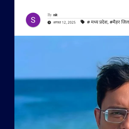
By
nit
#‌ मध्य प्रदेश
,
#मैहर जिल
अगस्त 12, 2025