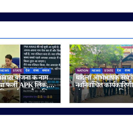
NEWS
STATE
देश
राज्य
समाज
NATION
NEWS
STATE
देश
राज्य
ास योजना के नाम
थांदला अभिभाषक संघ 
ा फर्जी APK लिंक,
नवनिर्वाचित कार्यकारिणी
की सतर्कता और पुलिस
संभाला पदभार, अधिवक्
परता से टला बड़ा
हित और पक्षकार सुविध
फ्रॉड
को प्राथमिकता