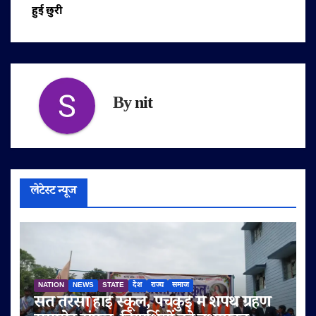
हुई छुरी
By
nit
लेटेस्ट न्यूज
NATION
NEWS
STATE
देश
राज्य
समाज
संत तेरेसा हाई स्कूल, पंचकुई में शपथ ग्रहण