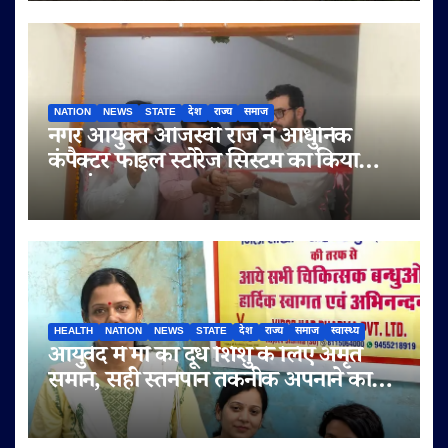
NATION
NEWS
STATE
देश
राज्य
समाज
नगर आयुक्त ओजस्वी राज ने आधुनिक
कंपैक्टर फाइल स्टोरेज सिस्टम का किया
शुभारंभ
HEALTH
NATION
NEWS
STATE
देश
राज्य
समाज
स्वास्थ्य
आयुर्वेद में माँ का दूध शिशु के लिए अमृत
समान, सही स्तनपान तकनीक अपनाने का
आह्वान