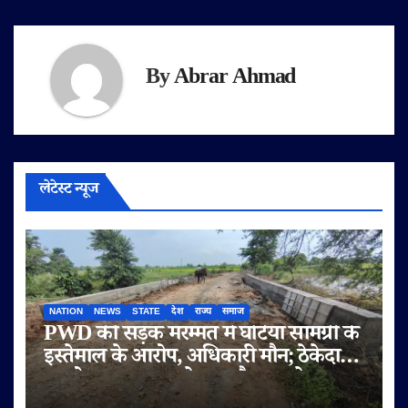
By
Abrar Ahmad
लेटेस्ट न्यूज
NATION
NEWS
STATE
देश
राज्य
समाज
PWD की सड़क मरम्मत में घटिया सामग्री के
इस्तेमाल के आरोप, अधिकारी मौन; ठेकेदार
पर दोबारा गुणवत्ता से समझौता करने का
आरोप