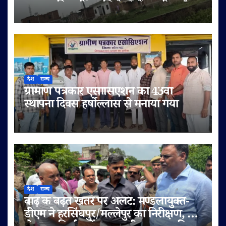
तालाब की जमीन अभिलेखों में बदली, अवैध
प्लॉटिंग का भी दावा
देश
राज्य
ग्रामीण पत्रकार एसोसिएशन का 43वां
स्थापना दिवस हर्षोल्लास से मनाया गया
देश
राज्य
बाढ़ के बढ़ते खतरे पर अलर्ट: मण्डलायुक्त-
डीएम ने हरसिंघपुर/मल्लेपुर का निरीक्षण, 6