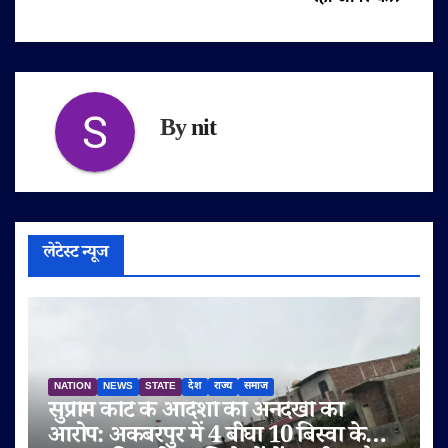
By
nit
लेटेस्ट न्यूज
NATION
NEWS
STATE
देश
राज्य
समाज
सुप्रीम कोर्ट के आदेशों की अनदेखी का
आरोप: अकबरपुर में 4 बीघा 10 बिस्वा के