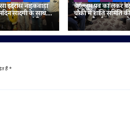
ी इदरीस नाईकवाड़ी
चेहल्लुम पर्व को लेकर बेर
्मदिन सादगी के साथ
चौकी में शांति समिति क
गया, उपमुख्यमंत्री
बैठक, सौहार्द बनाए रखन
रा अजित पवार समेत कई
अपील
य लोगों ने दी
मनाएं
ित हैं
*