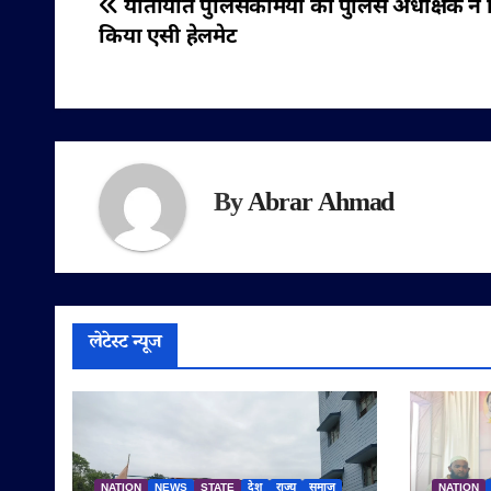
पोस्ट
यातायात पुलिसकर्मियों को पुलिस अधीक्षक ने
किया एसी हेलमेट
नेविगेशन
By
Abrar Ahmad
लेटेस्ट न्यूज
NATION
NEWS
STATE
देश
राज्य
समाज
NATION