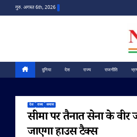
Skip
गुरु. अगस्त 6th, 2026
to
content
दुनिया
देश
राज्य
राजनीति
भ्र
देश
राज्य
समाज
सीमा पर तैनात सेना के वीर ज
जाएगा हाउस टैक्स