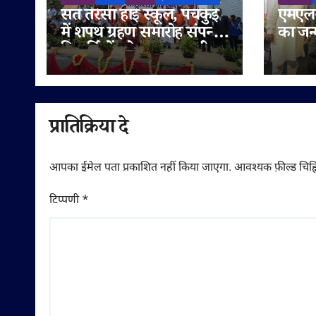
संत तेरेसा हाई स्कूल, पंचकुई
एमएलस
में शपथ ग्रहण समारोह संपन्न,
का जन
विद्यार्थियों को नशामुक्त जीवन
मनाया 
का दिया संदेश
सुनेत्
गणमान्
शुभका
प्रातिक्रिया दे
आपका ईमेल पता प्रकाशित नहीं किया जाएगा.
आवश्यक फ़ील्ड चिह्न
टिप्पणी
*