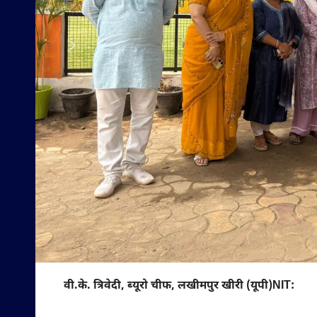
वी.के. त्रिवेदी, ब्यूरो चीफ, लखीमपुर खीरी (यूपी)NIT: