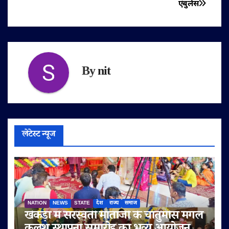
एंबुलेंस
By
nit
लेटेस्ट न्यूज
NATION
NEWS
STATE
देश
राज्य
समाज
खेकड़ा में सरस्वती माताजी के चातुर्मास मंगल