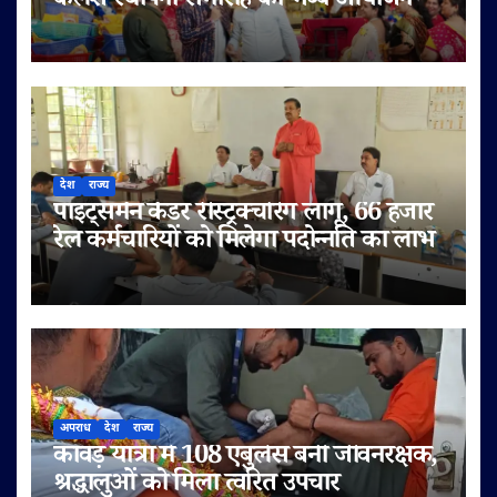
कलश स्थापना समारोह का भव्य आयोजन
देश
राज्य
पॉइंट्समैन कैडर रीस्ट्रक्चरिंग लागू, 66 हजार
रेल कर्मचारियों को मिलेगा पदोन्नति का लाभ
अपराध
देश
राज्य
कांवड़ यात्रा में 108 एंबुलेंस बनी जीवनरक्षक,
श्रद्धालुओं को मिला त्वरित उपचार