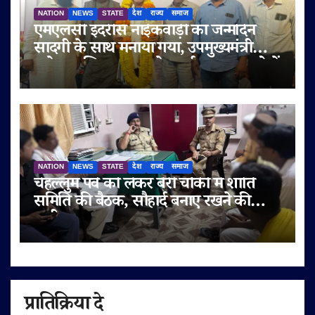
NATION
NEWS
STATE
देश
राज्य
समाज
एमएलसी इदरीस नाईकवाड़ी का जन्मदिन
सादगी के साथ मनाया गया, उपमुख्यमंत्री
सुनेत्रा अजित पवार समेत कई गणमान्य लोगों
ने दी शुभकामनाएं
NATION
NEWS
STATE
देश
राज्य
समाज
चेहल्लुम पर्व को लेकर बेरी चौकी में शांति
समिति की बैठक, सौहार्द बनाए रखने की
अपील
प्रातिक्रिया दे