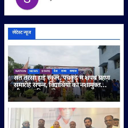
लेटेस्ट न्यूज
NATION
NEWS
STATE
देश
राज्य
समाज
संत तेरेसा हाई स्कूल, पंचकुई में शपथ ग्रहण
समारोह संपन्न, विद्यार्थियों को नशामुक्त
जीवन का दिया संदेश