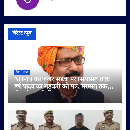
लेटेस्ट न्यूज
देश
राज्य
NH-44 की जर्जर सड़क पर सियासत तेज़:
हर्ष यादव का गड़करी को पत्र, मरम्मत तक
टोल बंद करने की मांग