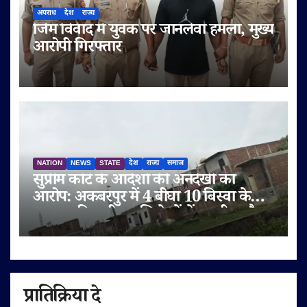
अपराध
देश
राज्य
जिम विवाद में युवक पर जानलेवा हमला, मुख्य
आरोपी गिरफ्तार
NATION
NEWS
STATE
देश
राज्य
समाज
सुप्रीम कोर्ट के आदेशों की अनदेखी का
आरोप: अकबरपुर में 4 बीघा 10 बिस्वा के
तालाब की जमीन अभिलेखों में बदली, अवैध
प्लॉटिंग का भी दावा
प्रातिक्रिया दे