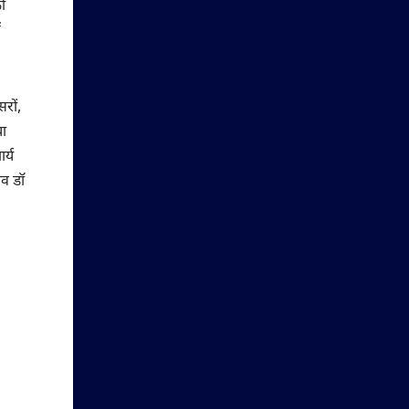
ो
ं
रों,
या
र्य
िव डॉ