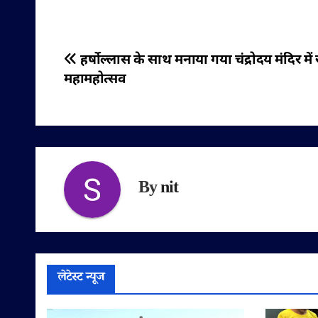
पोस्ट
हर्षोल्लास के साथ मनाया गया चंद्रोदय मंदिर में 
महामहोत्सव
नेविगेशन
By
nit
लेटेस्ट न्यूज