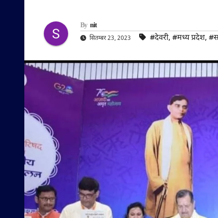
By
nit
#देवरी
,
#मध्य प्रदेश
,
#स
सितम्बर 23, 2023