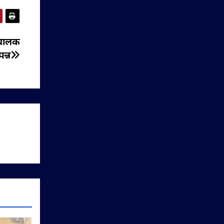
संचालक
न्न