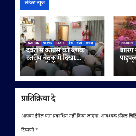
लेटेस्ट न्यूज
NATION
NEWS
STATE
देश
राज्य
समाज
NATION
देवरी में कांग्रेस की ब्लॉक
बोरिंग
स्तरीय बैठक में दिखा
पाइपला
कार्यकर्ताओं का उत्साह,
हाईको
संगठन को बूथ स्तर तक
नगर न
मज़बूत करने पर मंथन
एक सप्
प्रातिक्रिया दे
आपका ईमेल पता प्रकाशित नहीं किया जाएगा.
आवश्यक फ़ील्ड चिह्न
टिप्पणी
*