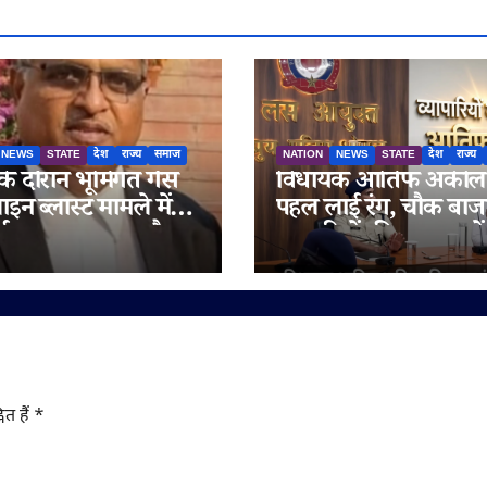
NEWS
STATE
देश
राज्य
समाज
NATION
NEWS
STATE
देश
राज्य
 के दौरान भूमिगत गैस
विधायक आतिफ अकील
इन ब्लास्ट मामले में
पहल लाई रंग, चौक बाजा
र्ट सख्त, सरकार और
व्यापारियों की समस्याओं
िगम को इलाज का खर्च
प्रशासन ने शुरू किया पुनर
ताह में चुकाने के आदेश
ित हैं
*