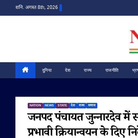
Skip
शनि. अगस्त 8th, 2026
to
content
दुनिया
देश
राज्य
राजनीति
भ्र
NATION
NEWS
STATE
देश
राज्य
समाज
जनपद पंचायत जुन्नारदेव में
प्रभावी क्रियान्वयन के दिए नि