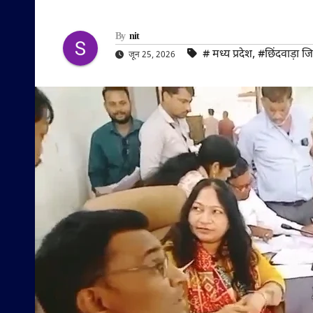
By
nit
#‌ मध्य प्रदेश
,
#छिंदवाड़ा ज
जून 25, 2026