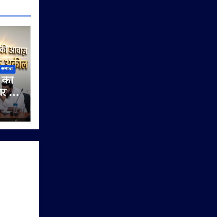
समाज
 की
र के
 पर
्विचार