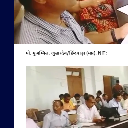
मो. मुजम्मिल, जुन्नारदेव/छिंदवाड़ा (मप्र), NIT: