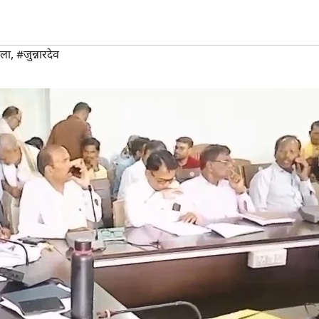
िला
,
#जुन्नारदेव