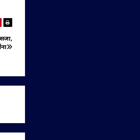
ो सजा,
ाना