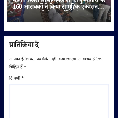
मालव केसरी सौभाग्यमलजी की पुण्यतिथि पर
160 आराधकों ने किया सामूहिक एकासन,
तप-आराधना से गूंजा चतुर्विध संघ
प्रातिक्रिया दे
आपका ईमेल पता प्रकाशित नहीं किया जाएगा.
आवश्यक फ़ील्ड
चिह्नित हैं
*
टिप्पणी
*