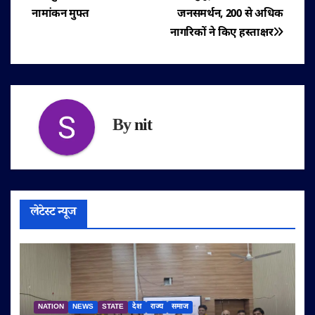
नेविगेशन
नामांकन मुफ्त
जनसमर्थन, 200 से अधिक
नागरिकों ने किए हस्ताक्षर
By
nit
लेटेस्ट न्यूज
NATION
NEWS
STATE
देश
राज्य
समाज