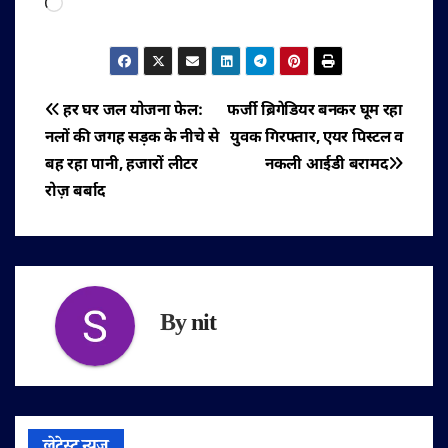
Loading…
पोस्ट
हर घर जल योजना फेल:
फर्जी ब्रिगेडियर बनकर घूम रहा
नलों की जगह सड़क के नीचे से
युवक गिरफ्तार, एयर पिस्टल व
नेविगेशन
बह रहा पानी, हजारों लीटर
नकली आईडी बरामद
रोज़ बर्बाद
By
nit