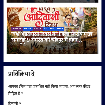
NATION
NEWS
STATE
देश
राज्य
समाज
विश्व आदिवासी दिवस का जिला स्तरीय मुख्य
समारोह 9 अगस्त को चांदपुर में होगा
आयोजित
प्रातिक्रिया दे
आपका ईमेल पता प्रकाशित नहीं किया जाएगा.
आवश्यक फ़ील्ड
चिह्नित हैं
*
टिप्पणी
*