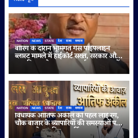
लेटेस्ट न्यूज
NATION
NEWS
STATE
देश
राज्य
समाज
बोरिंग के दौरान भूमिगत गैस पाइपलाइन
ब्लास्ट मामले में हाईकोर्ट सख्त, सरकार और
नगर निगम को इलाज का खर्च एक सप्ताह में
चुकाने के आदेश
NATION
NEWS
STATE
देश
राज्य
समाज
विधायक आतिफ अकील की पहल लाई रंग,
चौक बाजार के व्यापारियों की समस्याओं पर
प्रशासन ने शुरू किया पुनर्विचार