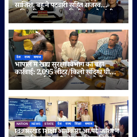
साजिश, बहू ने पटवारी सहित राजस्व
अधिकारियों पर लगाए मिलीभगत के गंभीर
आरोप
देश
राज्य
समाज
भोपाल में खाद्य सुरक्षा विभाग की बड़ी
कार्रवाई: 2,095 लीटर/किलो संदिग्ध घी
जब्त, सप्लाई चेन भी जांच के दायरे में
NATION
NEWS
STATE
देश
राज्य
शिक्षा
समाज
विकासखंड शिक्षा अधिकारी ओ.पी. जोशी ने