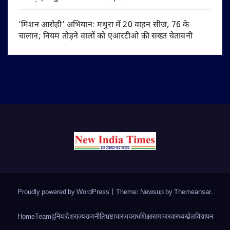
‘मिशन आरोही’ अभियान: मथुरा में 20 वाहन सीज, 76 के
चालान; नियम तोड़ने वालों को एआरटीओ की सख्त चेतावनी
Proudly powered by WordPress
|
Theme: Newsup by
Themeansar
.
Home
Team
दुनिया
देश
राज्य
राजनीति
भ्रष्टाचार
अपराध
शिक्षा
समाज
स्वास्थ्य
खेल
विज्ञापन