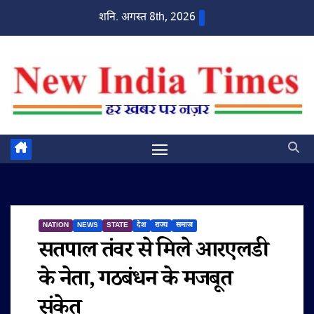
Skip
शनि. अगस्त 8th, 2026
to
content
NATION
NEWS
STATE
देश
राज्य
समाज
सतपाल तंवर से मिले आरएलडी
के नेता, गठबंधन के मजबूत
संकेत