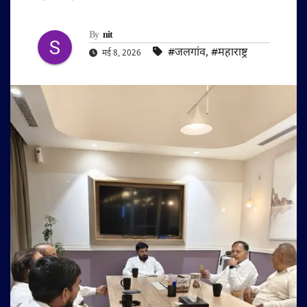
By
nit
#जलगांव
,
#महाराष्ट्र
मई 8, 2026