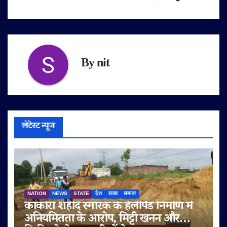
By
nit
लेटेस्ट न्यूज
NATION
NEWS
STATE
देश
राज्य
समाज
काकोरी शहीद स्मारक के हेलीपैड निर्माण में
अनियमितता के आरोप, मिट्टी खनन और