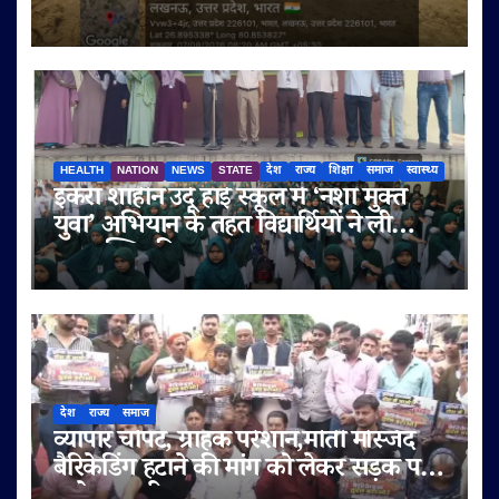
बिक्री को लेकर ग्रामीणों ने उठाए सवाल
HEALTH
NATION
NEWS
STATE
देश
राज्य
शिक्षा
समाज
स्वास्थ्य
इकरा शाहीन उर्दू हाई स्कूल में ‘नशा मुक्त
युवा’ अभियान के तहत विद्यार्थियों ने ली
नशामुक्ति की शपथ
देश
राज्य
समाज
व्यापार चौपट, ग्राहक परेशान,मोती मस्जिद
बैरिकेडिंग हटाने की मांग को लेकर सड़क पर