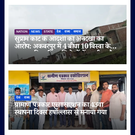
NATION
NEWS
STATE
देश
राज्य
समाज
सुप्रीम कोर्ट के आदेशों की अनदेखी का
आरोप: अकबरपुर में 4 बीघा 10 बिस्वा के
तालाब की जमीन अभिलेखों में बदली, अवैध
प्लॉटिंग का भी दावा
देश
राज्य
ग्रामीण पत्रकार एसोसिएशन का 43वां
स्थापना दिवस हर्षोल्लास से मनाया गया