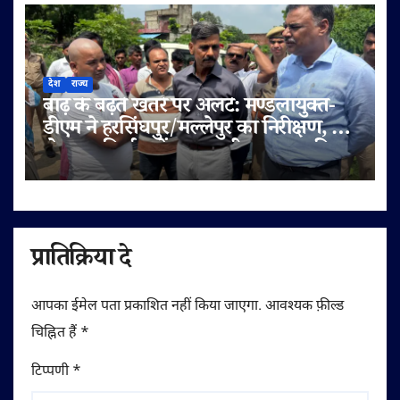
देश
राज्य
बाढ़ के बढ़ते खतरे पर अलर्ट: मण्डलायुक्त-
डीएम ने हरसिंघपुर/मल्लेपुर का निरीक्षण, 6
लेन पुल निर्माण में लापरवाही पर FIR की
चेतावनी
प्रातिक्रिया दे
आपका ईमेल पता प्रकाशित नहीं किया जाएगा.
आवश्यक फ़ील्ड
चिह्नित हैं
*
टिप्पणी
*