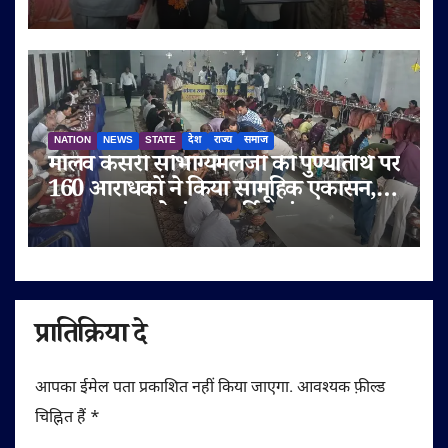
NATION
NEWS
STATE
देश
राज्य
समाज
मालव केसरी सौभाग्यमलजी की पुण्यतिथि पर
160 आराधकों ने किया सामूहिक एकासन,
तप-आराधना से गूंजा चतुर्विध संघ
प्रातिक्रिया दे
आपका ईमेल पता प्रकाशित नहीं किया जाएगा.
आवश्यक फ़ील्ड
चिह्नित हैं
*