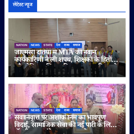
लेटेस्ट न्यूज
NATION
NEWS
STATE
देश
राज्य
समाज
जीएमसी दतिया में MTA की नवीन
कार्यकारिणी ने ली शपथ, शिक्षकों के हितों
और मेडिकल शिक्षा की गुणवत्ता पर दिया जोर
NATION
NEWS
STATE
देश
राज्य
समाज
सेवानिवृत्ति पर अशोक निम को भावपूर्ण
विदाई, सामाजिक सेवा की नई पारी के लिए
डॉ. बी.आर. अंबेडकर सम्मान से नवाजा