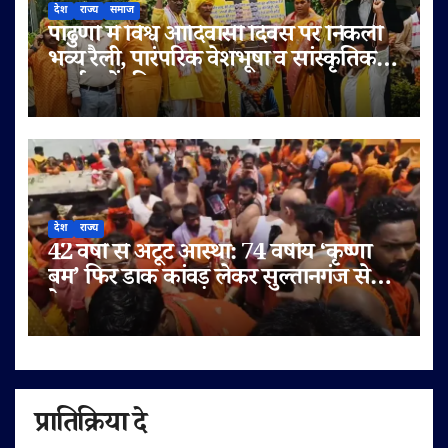
देश
राज्य
समाज
पांढुर्णा में विश्व आदिवासी दिवस पर निकली
भव्य रैली, पारंपरिक वेशभूषा व सांस्कृतिक
कार्यक्रमों की धूम
देश
राज्य
42 वर्षों से अटूट आस्था: 74 वर्षीय ‘कृष्णा
बम’ फिर डाक कांवड़ लेकर सुल्तानगंज से
देवघर रवाना
प्रातिक्रिया दे